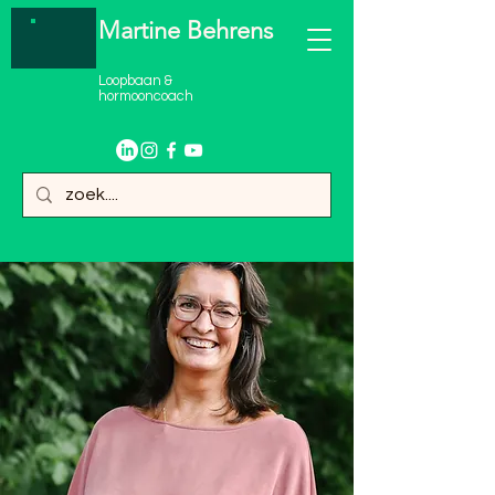
Martine Behrens
Loopbaan &
hormooncoach