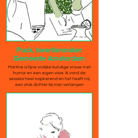
Puck, kwartiermaker
Gemeente Amsterdam
Martine is fijne vrolijke kundige vrouw met
humor en een eigen visie. Ik vond de
sessies heel inspirerend en het heeft mij
een stuk dichter bij mijn verlangen
gebracht en inzichten gegeven op het
gebied van mijn werk. Deze vorm van
coachen past haar als een jas!”