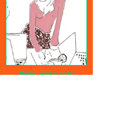
Maria, senior jurist
"Martine is gezellig, intelligent, invoelend
en heeft veel mensenkennis. De humor
werkt goed. 'De buddha in de duinen'
werkte top voor mij. Ik kon lachen en
daardoor kreeg ik helderheid en ruimte
om te relativeren."