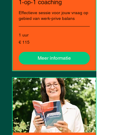
1-op-1 coaching
Effectieve sessie voor jouw vraag op
gebied van werk-prive balans
1 uur
115
€ 115
euro
Meer informatie