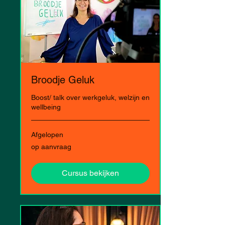
Broodje Geluk
Boost/ talk over werkgeluk, welzijn en
wellbeing
Afgelopen
op
op aanvraag
aanvraag
Cursus bekijken