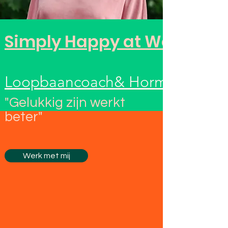
Simply Happy at Work
Loopbaancoach& Hormooncoac
"Gelukkig zijn werkt
beter"
Werk met mij