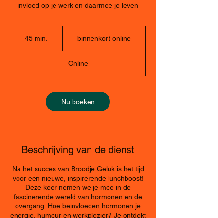
invloed op je werk en daarmee je leven
binnenkort
online
45 min.
4
binnenkort online
5
m
Online
i
n
.
Nu boeken
Beschrijving van de dienst
Na het succes van Broodje Geluk is het tijd
voor een nieuwe, inspirerende lunchboost!
Deze keer nemen we je mee in de
fascinerende wereld van hormonen en de
overgang. Hoe beïnvloeden hormonen je
energie, humeur en werkplezier? Je ontdekt