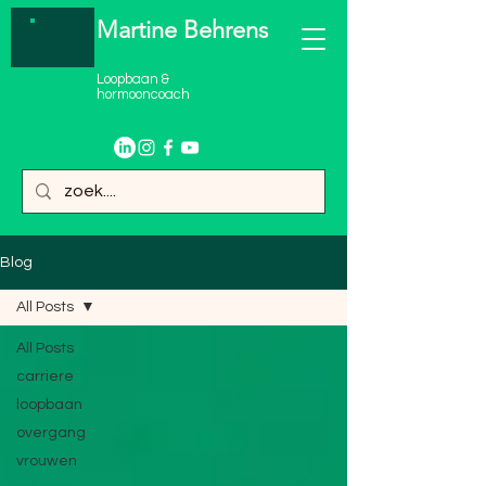
Martine Behrens
Loopbaan &
hormooncoach
Blog
All Posts
All Posts
carriere
loopbaan
overgang
vrouwen