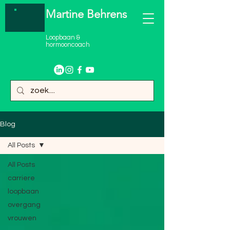
Martine Behrens
Loopbaan &
hormooncoach
Blog
All Posts
All Posts
carriere
loopbaan
overgang
vrouwen