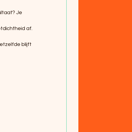
ultaat? Je 
dichtheid af. 
tzelfde blijft 