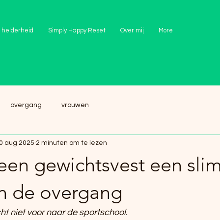
 helderheid
Simply Happy Reset
Over mij
More
overgang
vrouwen
0 aug 2025
2 minuten om te lezen
en gewichtsvest een sl
in de overgang
cht niet voor naar de sportschool.