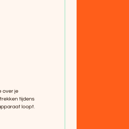
 over je 
rekken tijdens 
eapparaat loopt.