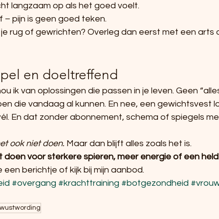
t langzaam op als het goed voelt.
ijf – pijn is geen goed teken.
je rug of gewrichten? Overleg dan eerst met een arts o
mpel en doeltreffend
 ik van oplossingen die passen in je leven. Geen “alle
n die vandaag al kunnen. En nee, een gewichtsvest lost
él. En dat zonder abonnement, schema of spiegels met t
et ook niet doen. 
Maar dan blijft alles zoals het is.
t doen voor sterkere spieren, meer energie of een helder
 een berichtje of kijk bij mijn aanbod.
eid
#overgang
#krachttraining
#botgezondheid
#vrou
wustwording