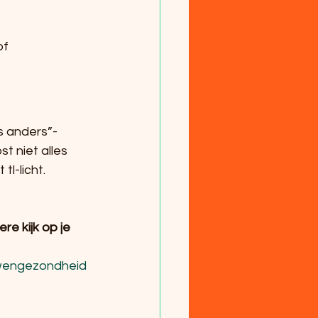
f 
s anders”-
 niet alles 
l-licht.
e kijk op je 
wengezondheid