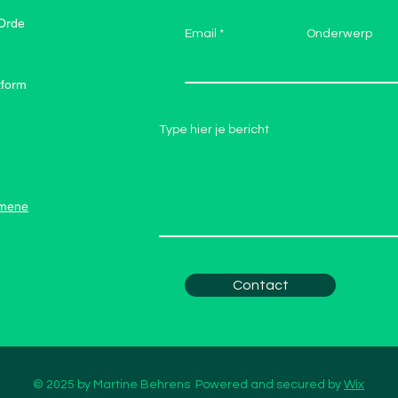
 Orde
Email
Onderwerp
tform
Type hier je bericht
emene
Contact
© 2025 by Martine Behrens Powered and secured by
Wix