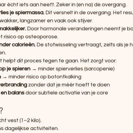
r écht iets aan heeft. Zeker in (en na) de overgang.
lies je spiermassa.
 Dit versnelt in de overgang. Het res
 zwakker, langzamer en vaak ook stijver.
akkelijker.
 Door hormonale veranderingen neemt je bot
t risico op osteoporose.
nder calorieën.
 De stofwisseling vertraagt, zelfs als je he
en.
 helpt dit proces tegen te gaan. Het zorgt voor:
op je spieren
 → minder spierverlies (sarcopenie)
n
 → minder risico op botontkalking
verbranding
 zonder dat je méér hoeft te doen
 en balans
 door subtiele activatie van je core
?
ht vest (1–2 kilo).
s dagelijkse activiteiten.