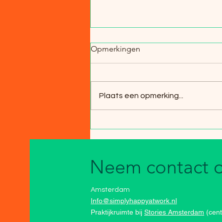
Opmerkingen
Plaats een opmerking...
Van stramme gewrichten naar
hormonale helderheid
Neem contact 
Amsterdam
Info@simplyhappyatwork.nl
Praktijkruimte bij
Stories Amsterdam
(cen