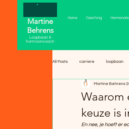
Home
Coaching
Hormonale
Martine
Behrens
Loopbaan &
hormooncoach
All Posts
carriere
loopbaan
Martine Behrens
2
Waarom e
keuze is 
En nee, je hoeft er e