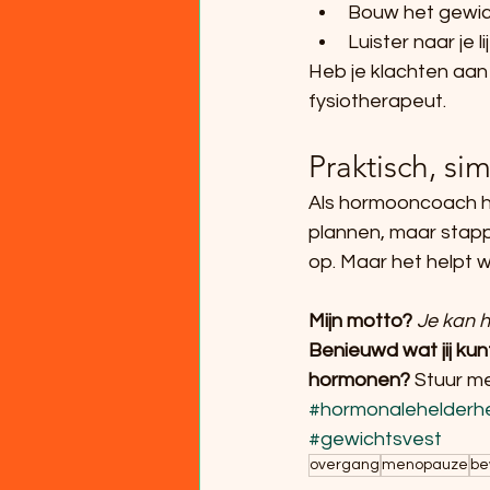
Bouw het gewich
Luister naar je l
Heb je klachten aan 
fysiotherapeut.
Praktisch, si
Als hormooncoach hou
plannen, maar stappe
op. Maar het helpt w
Mijn motto? 
Je kan h
Benieuwd wat jij kun
hormonen? 
Stuur me
#hormonalehelderh
#gewichtsvest
overgang
menopauze
be