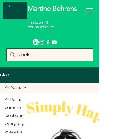
Martine Behrens
Loopbaan &
hormooncoach
Blog
All Posts
All Posts
carriere
loopbaan
overgang
vrouwen