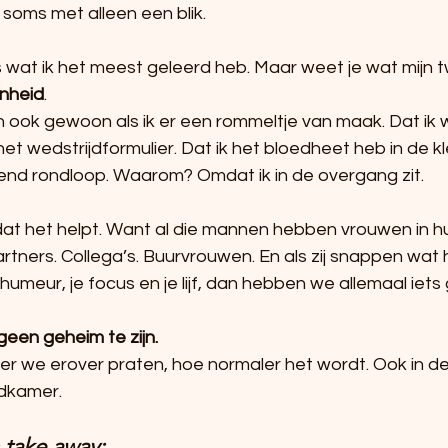
oms met alleen een blik.
us wat ik het meest geleerd heb. Maar weet je wat mijn
nheid
.
n ook gewoon als ik er een rommeltje van maak. Dat ik w
et wedstrijdformulier. Dat ik het bloedheet heb in de 
illend rondloop. Waarom? Omdat ik in de overgang zit.
dat het helpt. Want al die mannen hebben vrouwen in hu
rtners. Collega’s. Buurvrouwen. En als zij snappen wat
umeur, je focus en je lijf, dan hebben we allemaal iet
een geheim te zijn.
er we erover praten, hoe normaler het wordt. Ook in de
edkamer.
 take away: