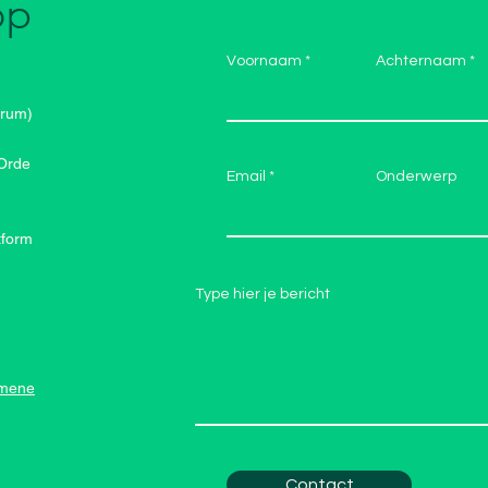
op
Voornaam
Achternaam
trum)
 Orde
Email
Onderwerp
tform
Type hier je bericht
emene
Contact