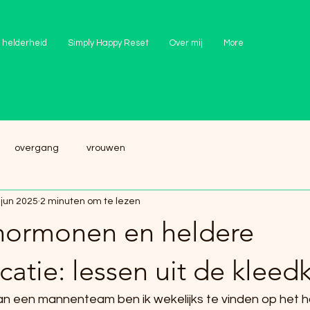
 helderheid
Simply Happy Reset
Over mij
More
overgang
vrouwen
 jun 2025
2 minuten om te lezen
hormonen en heldere
atie: lessen uit de kleed
 een mannenteam ben ik wekelijks te vinden op het h