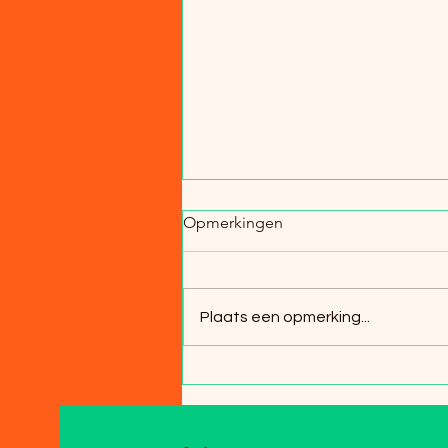
Opmerkingen
Plaats een opmerking...
Van stramme gewrichten naar
hormonale helderheid