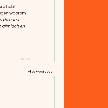
re hebt, 
vragen waarom 
n de hand 
 glimlach en 
Alles weergeven