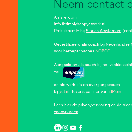
Neem contact 
Amsterdam
Info@simplyhappyatwork.nl
Praktijkruimte bij
Stories Amsterdam
(cen
Gecertificeerd als coach bij Nederlandse
voor beroepscoaches
NOBCO
Aangesloten als coach bij het vitaliteitspla
van
en als work-life en overgangscoach
bij
yet.nl
.
Tevens partner van
idPlein.
Lees hier de
privacyverklaring
en de
alg
voorwaarden