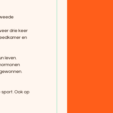
 tweede 
eer drie keer 
kleedkamer en 
n leven. 
 hormonen 
s gewonnen.
 sport. Ook op 