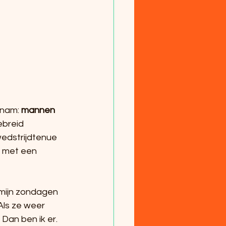
 nam: 
mannen 
ebreid 
wedstrijdtenue 
 met een 
 mijn zondagen 
Als ze weer 
Dan ben ik er. 