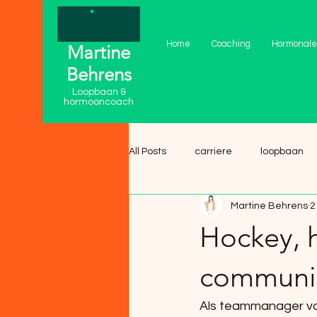
Home
Coaching
Hormonale
Martine
Behrens
Loopbaan &
hormooncoach
All Posts
carriere
loopbaan
Martine Behrens
2
Hockey, 
communic
Als teammanager van