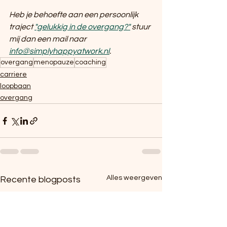
Heb je behoefte aan een persoonlijk 
traject 
"gelukkig in de overgang?"
 stuur 
mij dan een mail naar 
info@simplyhappyatwork.nl
.
overgang
menopauze
coaching
carriere
loopbaan
overgang
Alles weergeven
Recente blogposts