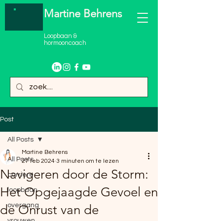
Martine Behrens
Loopbaan &
hormooncoach
Post
All Posts
Martine Behrens
All Posts
27 feb 2024
3 minuten om te lezen
Navigeren door de Storm:
carriere
Het Opgejaagde Gevoel en
loopbaan
overgang
de Onrust van de
vrouwen