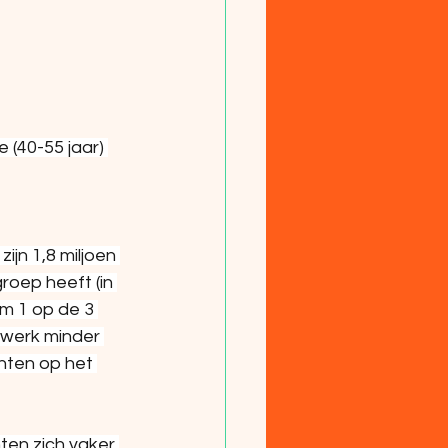
 (40-55 jaar) 
ijn 1,8 miljoen 
oep heeft (in 
m 1 op de 3 
 werk minder 
hten op het 
ten zich vaker 