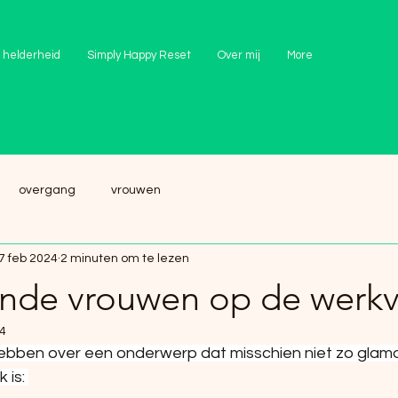
 helderheid
Simply Happy Reset
Over mij
More
overgang
vrouwen
7 feb 2024
2 minuten om te lezen
nde vrouwen op de werkv
4
hebben over een onderwerp dat misschien niet zo glamou
 is: 