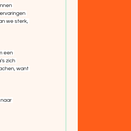
unnen 
ervaringen 
n we sterk, 
m een 
s zich 
lachen, want 
 naar 