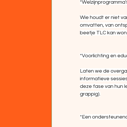
*Welzijnprogramma's
Wie houdt er niet v
omvatten, van onts
beetje TLC kan won
*Voorlichting en educ
Laten we de overgang
informatieve sessie
deze fase van hun le
grappig).
*Een ondersteunend