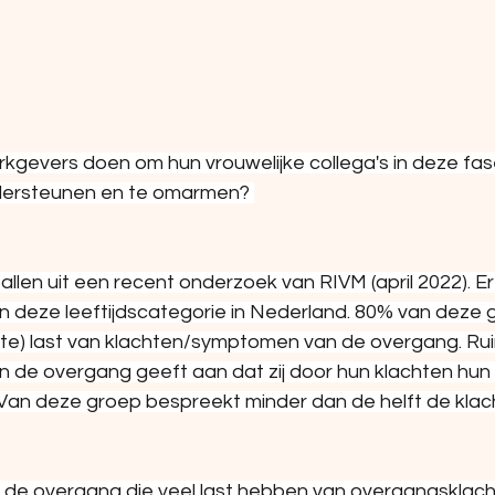
gevers doen om hun vrouwelijke collega's in deze fase
ndersteunen en te omarmen? 
allen uit een recent onderzoek van RIVM (april 2022). Er z
 deze leeftijdscategorie in Nederland. 80% van deze gr
e) last van klachten/symptomen van de overgang. Rui
 de overgang geeft aan dat zij door hun klachten hun
an deze groep bespreekt minder dan de helft de klac
in de overgang die veel last hebben van overgangsklach