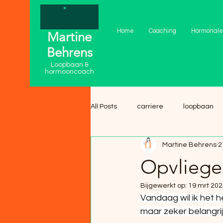
Home
Coaching
Hormonale
Martine
Behrens
Loopbaan &
hormooncoach
All Posts
carriere
loopbaan
Martine Behrens
2
Opvliege
Bijgewerkt op:
19 mrt 202
Vandaag wil ik het 
maar zeker belangrijk