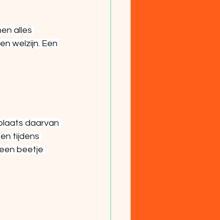
en alles 
 welzijn. Een 
plaats daarvan 
n tijdens 
 een beetje 