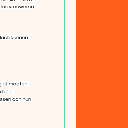
dan vrouwen in 
mlach kunnen 
g of moeten 
xibele 
ssen aan hun 