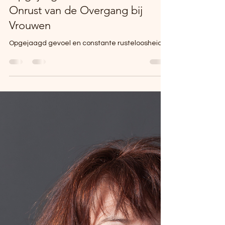
Martine Behrens
27 feb 2024
3 minuten om te lezen
Navigeren door de Storm: Het
Opgejaagde Gevoel en de
Onrust van de Overgang bij
Vrouwen
Opgejaagd gevoel en constante rusteloosheid