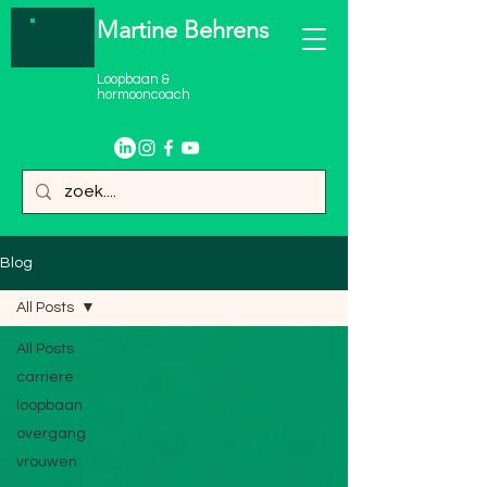
Martine Behrens
Loopbaan &
hormooncoach
Blog
All Posts
All Posts
carriere
loopbaan
overgang
vrouwen